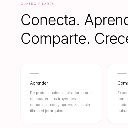
CUATRO PILARES
Conecta. Apren
Comparte. Crec
Aprender
Compa
De profesionales inspiradores que
Exper
comparten sus trayectorias,
con p
conocimientos y aprendizajes sin
secto
filtros ni jerarquías.
cultur