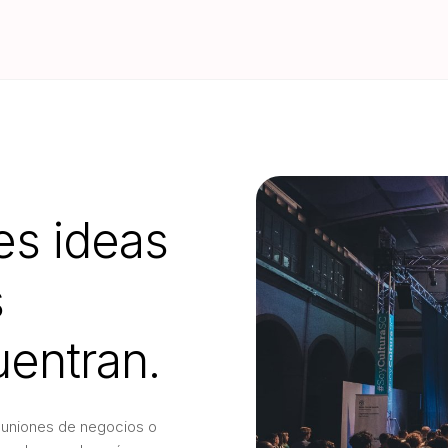
es ideas
s
entran.
uniones de negocios o