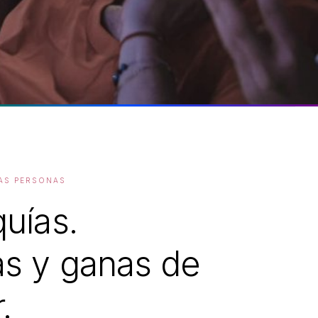
LAS PERSONAS
quías.
as y ganas de
.