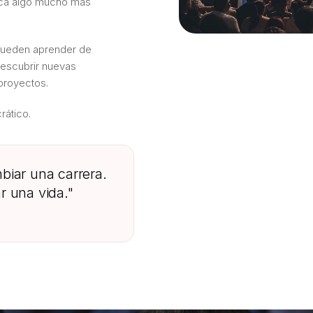
fica algo mucho más
pueden aprender de
descubrir nuevas
proyectos.
rático.
iar una carrera.
 una vida."