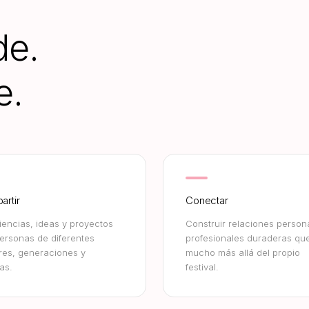
de.
e.
rtir
Conectar
iencias, ideas y proyectos
Construir relaciones person
ersonas de diferentes
profesionales duraderas qu
res, generaciones y
mucho más allá del propio
as.
festival.