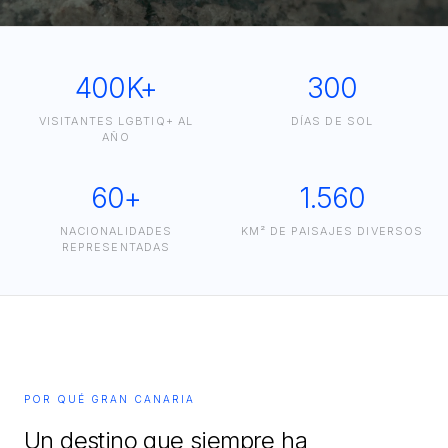
400K+
300
VISITANTES LGBTIQ+ AL
DÍAS DE SOL
AÑO
60+
1.560
NACIONALIDADES
KM² DE PAISAJES DIVERSOS
REPRESENTADAS
POR QUÉ GRAN CANARIA
Un destino que siempre ha