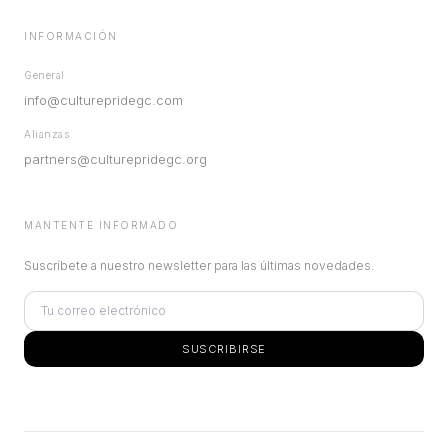
INFORMACIÓN
General
info@culturepridegc.com
Alianzas
partners@culturepridegc.org
MANTENTE INFORMADO
Suscríbete a nuestro newsletter para las últimas novedades.
SUSCRIBIRSE