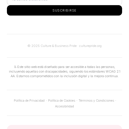
SUSCRIBIRSE
© 2025 Culture & Business Pride · culturepride.org
♿
Este sitio web está diseñado para ser accesible a todas las personas,
incluyendo aquellas con discapacidades, siguiendo los estándares WCAG 2.1
AA. Estamos comprometidos con la inclusión digital y la mejora continua.
·
·
·
Política de Privacidad
Política de Cookies
Términos y Condiciones
Accesibilidad